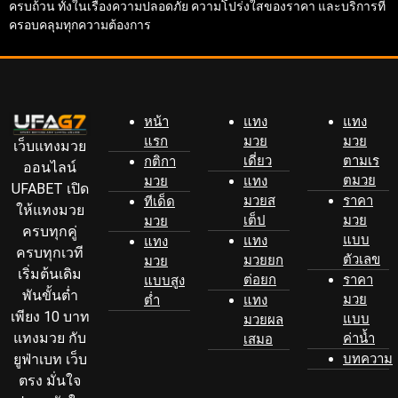
ครบถ้วน ทั้งในเรื่องความปลอดภัย ความโปร่งใสของราคา และบริการที่
ครอบคลุมทุกความต้องการ
หน้า
แทง
แทง
แรก
มวย
มวย
เว็บแทงมวย
เดี่ยว
ตามเร
กติกา
ออนไลน์
ตมวย
มวย
แทง
UFABET เปิด
มวยส
ราคา
ทีเด็ด
ให้แทงมวย
เต็ป
มวย
มวย
ครบทุกคู่
แบบ
แทง
แทง
ครบทุกเวที
ตัวเลข
มวยยก
มวย
เริ่มต้นเดิม
ต่อยก
ราคา
แบบสูง
พันขั้นต่ำ
มวย
ต่ำ
แทง
เพียง 10 บาท
แบบ
มวยผล
แทงมวย กับ
ค่าน้ำ
เสมอ
ยูฟ่าเบท เว็บ
บทความ
ตรง มั่นใจ