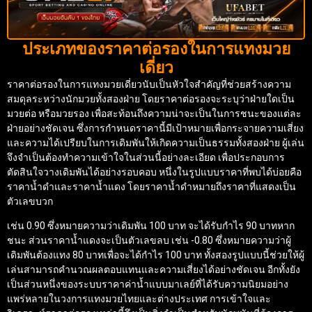
ประเภทของราคาต่อรองในการแทงมวย
เดี่ยว
ราคาต่อรองในการแทงมวยเดี่ยวนับเป็นหัวใจสำคัญที่ช่วยสร้างความ
สมดุลระหว่างนักมวยทั้งสองฝ่าย โดยราคาต่อรองจะระบุว่าฝ่ายใดเป็น
มวยต่อ หรือมวยรอง เพื่อสะท้อนถึงความน่าจะเป็นในการชนะของแต่ละ
ฝ่ายอย่างชัดเจน ซึ่งการกำหนดราคานี้มีเป้าหมายเพื่อกระจายความเสี่ยง
และความได้เปรียบในการเดิมพันให้เกิดความเป็นธรรมทั้งสองฝ่าย ผู้เล่น
จึงจำเป็นต้องทำความเข้าใจในส่วนนี้อย่างละเอียด เพื่อประกอบการ
ตัดสินใจวางเดิมพันได้อย่างรอบคอบ หนึ่งในรูปแบบราคาที่พบได้บ่อยคือ
ราคาน้ำดำและราคาน้ำแดง โดยราคาน้ำดำหมายถึงราคาที่แสดงเป็น
ตัวเลขบวก
เช่น 0.90 ซึ่งหมายความว่าเดิมพัน 100 บาท จะได้รับกำไร 90 บาทหาก
ชนะ ส่วนราคาน้ำแดงจะเป็นตัวเลขลบ เช่น -0.80 ซึ่งหมายความว่าผู้
เดิมพันต้องแทง 80 บาทเพื่อจะได้กำไร 100 บาท ทั้งสองรูปแบบนี้ช่วยให้ผู้
เล่นสามารถคำนวณผลตอบแทนและความเสี่ยงได้อย่างชัดเจน อีกทั้งยัง
เป็นส่วนหนึ่งของระบบราคาค่าน้ำแบบมาเลย์ที่ได้รับความนิยมอย่าง
แพร่หลายในวงการแทงมวยไทยและต่างประเทศ การเข้าใจและ