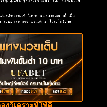
นจะถูกคูณจากคู่ที่แทงทั้งหมด ทำให้การแทงมวยส
ล่นต้องทำความเข้าใจราคาต่อรองและค่าน้ำเพื่อ
าน้ำจะบอกว่าแทงจำนวนเงินเท่าไรจะได้รับผล
องวิเคราะห์ให้ดี