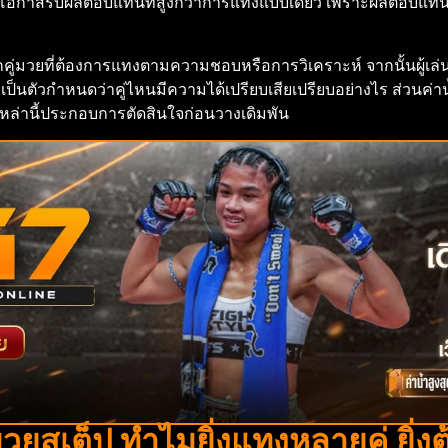
่ที่โอกาสรับผลตอบแทนที่สูงกว่าการแทงแบบเดี่ยว เพราะผลตอบแท
ือกคู่มวยที่ต้องการแทงตามความชอบหรือการวิเคราะห์ จากนั้นผู้เ
ป็นตัวกำหนดว่าคู่ไหนมีความได้เปรียบเสียเปรียบอย่างไร ส่วนค่
หล่านี้ประกอบการตัดสินใจก่อนวางเดิมพัน
ยสเต็ป ทำไมยิ่งแทงหลายคู่ ยิ่งต้