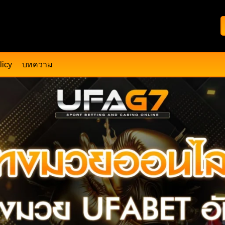
licy
บทความ