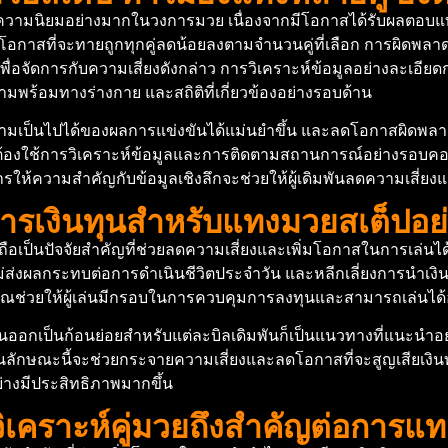
บความนิยมอย่างมากในวงการมวย เนื่องจากมีโอกาสได้รับผลตอบแทนส
กาสที่จะทายถูกทุกคู่ลดน้อยลงตามจำนวนคู่ที่เลือก การผิดพลาดเพียง
เพื่อจัดการกับความเสี่ยงดังกล่าว การวิเคราะห์ข้อมูลอย่างละเอีย
พร้อมทางร่างกาย และสถิติที่เกี่ยวข้องอย่างรอบด้าน
นความเป็นไปได้ของผลการแข่งขันได้แม่นยำขึ้น และลดโอกาสผิดพลาด
็นต้องใช้การวิเคราะห์ข้อมูลและการติดตามสถานการณ์อย่างรอบคอบ 
ให้ความสำคัญกับข้อมูลเชิงลึกจะช่วยให้ผู้เดิมพันลดความเสี่ย
ารเงินทุนสำหรับแทงมวยสเต็ปอย่า
 ถือเป็นปัจจัยสำคัญที่ช่วยลดความเสี่ยงและเพิ่มโอกาสในการเล่น
ี่ไม่ส่งผลกระทบต่อการดำเนินชีวิตประจำวัน และหลีกเลี่ยงการนำเงิน
ช่วยให้ผู้เล่นมีกรอบในการควบคุมการลงทุนและสามารถเล่นได้
เป็นก้อนย่อยสำหรับแต่ละบิลเดิมพันก็เป็นแนวทางที่แนะนำอย่างย
ลักษณะนี้จะช่วยกระจายความเสี่ยงและลดโอกาสที่จะสูญเสียเงินทุนจ
างมีประสิทธิภาพมากขึ้น
เคราะห์คู่มวยถึงสำคัญต่อการแ