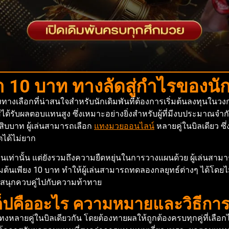
่ำ 10 บาท ทางลัดสู่กำไรของนั
งทางเลือกที่น่าสนใจสำหรับนักเดิมพันที่ต้องการเริ่มต้นลงทุนใน
้รับผลตอบแทนสูง ซึ่งเหมาะอย่างยิ่งสำหรับผู้ที่มีงบประมาณจำ
ค่สิบบาท ผู้เล่นสามารถเลือก
แทงมวยออนไลน์
หลายคู่ในบิลเดียว ซึ
ตได้ไม่ยาก
ทนเท่านั้น แต่ยังรวมถึงความยืดหยุ่นในการวางแผนด้วย ผู้เล่นสา
นเพียง 10 บาท ทำให้ผู้เล่นสามารถทดลองกลยุทธ์ต่างๆ ได้โดยไม่รู้
วามสนุกควบคู่ไปกับความท้าทาย
ปคืออะไร ความหมายและวิธีการเล
หลายคู่ในบิลเดียวกัน โดยต้องทายผลให้ถูกต้องครบทุกคู่ที่เลือกไว้ใ