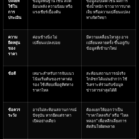
ปัจจัยที่
ข้อมูลพื้นฐาน เช่น สถิติ
ข้อมูลอัปเดต เช่น ผลการ
ใช้ใน
ย้อนหลัง ความนิยม หรือ
ชั่งน้ำหนัก ข่าวอาการบาด
การ
แรงเชียร์เบื้องต้น
เจ็บ หรือความเปลี่ยนแปลง
ประเมิน
ทางจิตวิทยา
ความ
ค่อนข้างนิ่ง ไม่
มีความเคลื่อนไหวสูง อาจ
ยืดหยุ่น
เปลี่ยนแปลงบ่อย
เปลี่ยนหลายครั้ง ขึ้นอยู่กับ
ของ
ข้อมูลที่เข้ามาใหม่
ราคา
ข้อดี
เหมาะสำหรับการจับแนว
สะท้อนสถานการณ์จริง
โน้มเริ่มต้นของราคาต่อ
ใกล้ชกได้แม่นยำกว่า ใช้
รอง ใช้เทียบเพื่อดูทิศทาง
วิเคราะห์ร่วมกับข้อมูล
ราคาไหล
ข่าวสารล่าสุดได้ดี
ข้อควร
อาจไม่สะท้อนสถานการณ์
ต้องแยกให้ออกว่าเป็น
ระวัง
ปัจจุบัน หากยึดแต่ราคา
“ราคาไหลจริง” หรือ “ไหล
เปิดอย่างเดียว
หลอก” เพื่อหลีกเลี่ยงการ
ตัดสินใจผิดพลาด