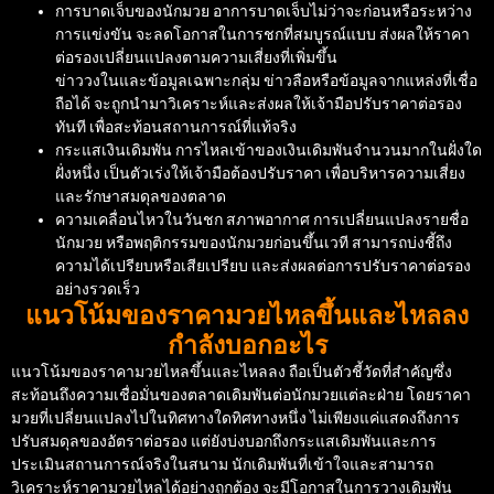
การบาดเจ็บของนักมวย อาการบาดเจ็บไม่ว่าจะก่อนหรือระหว่าง
การแข่งขัน จะลดโอกาสในการชกที่สมบูรณ์แบบ ส่งผลให้ราคา
ต่อรองเปลี่ยนแปลงตามความเสี่ยงที่เพิ่มขึ้น
ข่าววงในและข้อมูลเฉพาะกลุ่ม ข่าวลือหรือข้อมูลจากแหล่งที่เชื่อ
ถือได้ จะถูกนำมาวิเคราะห์และส่งผลให้เจ้ามือปรับราคาต่อรอง
ทันที เพื่อสะท้อนสถานการณ์ที่แท้จริง
กระแสเงินเดิมพัน การไหลเข้าของเงินเดิมพันจำนวนมากในฝั่งใด
ฝั่งหนึ่ง เป็นตัวเร่งให้เจ้ามือต้องปรับราคา เพื่อบริหารความเสี่ยง
และรักษาสมดุลของตลาด
ความเคลื่อนไหวในวันชก สภาพอากาศ การเปลี่ยนแปลงรายชื่อ
นักมวย หรือพฤติกรรมของนักมวยก่อนขึ้นเวที สามารถบ่งชี้ถึง
ความได้เปรียบหรือเสียเปรียบ และส่งผลต่อการปรับราคาต่อรอง
อย่างรวดเร็ว
แนวโน้มของราคามวยไหลขึ้นและไหลลง
กำลังบอกอะไร
แนวโน้มของราคามวยไหลขึ้นและไหลลง ถือเป็นตัวชี้วัดที่สำคัญซึ่ง
สะท้อนถึงความเชื่อมั่นของตลาดเดิมพันต่อนักมวยแต่ละฝ่าย โดยราคา
มวยที่เปลี่ยนแปลงไปในทิศทางใดทิศทางหนึ่ง ไม่เพียงแค่แสดงถึงการ
ปรับสมดุลของอัตราต่อรอง แต่ยังบ่งบอกถึงกระแสเดิมพันและการ
ประเมินสถานการณ์จริงในสนาม นักเดิมพันที่เข้าใจและสามารถ
วิเคราะห์ราคามวยไหลได้อย่างถูกต้อง จะมีโอกาสในการวางเดิมพัน