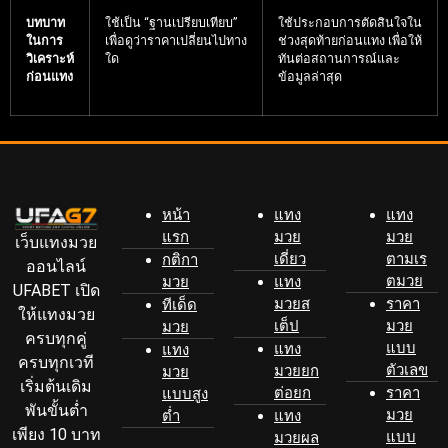
บทบาท
ใช้เป็น “ฐานเปรียบเทียบ”
ใช้ประกอบการตัดสินใจใน
ในการ
เพื่อดูว่าราคาเปลี่ยนไปทาง
ช่วงสุดท้ายก่อนแทง เพื่อให้
วิเคราะห์
ใด
ทันต่อสถานการณ์และ
ก่อนแทง
ข้อมูลล่าสุด
หน้า
แทง
แทง
แรก
มวย
มวย
เว็บแทงมวย
เดี่ยว
ตามเร
กติกา
ออนไลน์
ตมวย
มวย
แทง
UFABET เปิด
มวยส
ราคา
ทีเด็ด
ให้แทงมวย
เต็ป
มวย
มวย
ครบทุกคู่
แบบ
แทง
แทง
ครบทุกเวที
ตัวเลข
มวยยก
มวย
เริ่มต้นเดิม
ต่อยก
ราคา
แบบสูง
พันขั้นต่ำ
มวย
ต่ำ
แทง
เพียง 10 บาท
แบบ
มวยผล