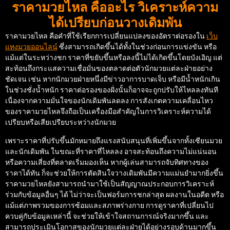
ราคามวยไหล คืออะไร วิเคราะห์ความ
ได้เปรียบก่อนวางเดิมพัน
ราคามวยไหล คือคำที่ใช้เรียกการเปลี่ยนแปลงของอัตราต่อรองใน
เว็บ
แทงมวยออนไลน์
ซึ่งสามารถเกิดขึ้นได้ทั้งในช่วงก่อนการแข่งขัน หรือ
แม้แต่ในระหว่างชก ราคาที่ขยับขึ้นหรือลงนี้ไม่ได้เกิดขึ้นโดยบังเอิญ แต่
สะท้อนถึงกระแสความเชื่อมั่นของตลาดต่อตัวนักมวยแต่ละฝ่ายอย่าง
ชัดเจน เช่น หากนักมวยฝ่ายหนึ่งมีข่าวอาการบาดเจ็บ หรือมีน้ำหนักเกิน
ในช่วงชั่งน้ำหนัก ราคาต่อรองของฝั่งนั้นก็อาจจะถูกปรับให้ไหลลงทันที
เนื่องจากความมั่นใจของนักเดิมพันลดลง การสังเกตความเคลื่อนไหว
ของราคามวยไหลจึงถือเป็นเครื่องมือสำคัญในการวิเคราะห์ความได้
เปรียบหรือเสียเปรียบระหว่างนักมวย
เพราะราคาที่ปรับขึ้นมักหมายถึงแรงสนับสนุนที่เพิ่มขึ้นจากทั้งเซียนมวย
และนักเดิมพัน ในขณะที่ราคาที่ไหลลง อาจสะท้อนถึงความไม่แน่นอน
หรือความเสี่ยงที่ตลาดเริ่มมองเห็น หากผู้เล่นสามารถจับทิศทางของ
ราคาได้ทัน ก็จะช่วยให้การตัดสินใจวางเดิมพันมีความแม่นยำมากยิ่งขึ้น
ราคามวยไหลยังสามารถนำมาใช้เป็นสัญญาณประกอบการวิเคราะห์
ร่วมกับข้อมูลอื่นๆ ได้ ไม่ว่าจะเป็นฟอร์มการชกล่าสุด ผลงานในอดีต หรือ
แม้แต่ภาพรวมของการซ้อมและสภาพร่างกาย การดูราคาที่เปลี่ยนไป
ควบคู่กับข้อมูลเหล่านี้ จะช่วยให้เข้าใจสถานการณ์จริงมากขึ้น และ
สามารถประเมินโอกาสของนักมวยแต่ละฝ่ายได้อย่างรอบด้านมากขึ้น