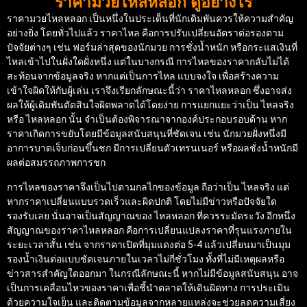
ราคามวยไหลหลอก ดูอย่างไร
ราคามวยไหลหลอก เป็นหนึ่งในประเด็นที่นักเดิมพันควรให้ความสำคัญ
อย่างยิ่ง โดยทั่วไปแล้ว ราคาไหล คือการปรับเปลี่ยนอัตราต่อรองตาม
ปัจจัยต่างๆ เช่น ฟอร์มล่าสุดของนักมวย การชั่งน้ำหนัก หรือกระแสเงินที่
ไหลเข้าไปในฝั่งใดฝั่งหนึ่ง แต่ในบางกรณี การไหลของราคากลับไม่ได้
สะท้อนจากข้อมูลจริง หากแต่เป็นการไหล แบบจงใจ เพื่อสร้างความ
เข้าใจผิดให้กับผู้เล่น เราจึงเรียกลักษณะนี้ว่า ราคาไหลหลอก ซึ่งอาจส่ง
ผลให้ผู้เดิมพันตัดสินใจผิดพลาดได้โดยง่าย การแยกแยะว่าเป็น ไหลจริง
หรือ ไหลหลอก นั้น จำเป็นต้องพิจารณาจากองค์ประกอบรอบด้าน หาก
ราคาเกิดการขยับโดยมีข้อมูลสนับสนุนที่ชัดเจน เช่น นักมวยฝั่งหนึ่งมี
อาการบาดเจ็บก่อนขึ้นชก มีการเปลี่ยนตัวเทรนเนอร์ หรือผลชั่งน้ำหนักมี
ผลต่อสมรรถภาพการชก
การไหลของราคาจึงเป็นไปตามกลไกของข้อมูล ถือว่าเป็น ไหลจริง แต่
หากราคาเปลี่ยนแบบรวดเร็วและผิดปกติ โดยไม่มีข่าวหรือปัจจัยใด
รองรับเลย นั่นอาจเป็นสัญญาณของ ไหลหลอก ที่ควรระมัดระวัง อีกหนึ่ง
สัญญาณของราคาไหลหลอก คือการเปลี่ยนแปลงราคาที่รุนแรงภายใน
ระยะเวลาสั้น เช่น จากราคาเปิดที่มุมแดงต่อ 5-4 แล้วเปลี่ยนมาเป็นมุม
รองน้ำเงินต่อแบบชัดเจนภายในเวลาไม่กี่ชั่วโมง ทั้งที่ไม่มีเหตุผลหรือ
ข่าวสารสำคัญใดออกมา ในกรณีลักษณะนี้ หากไม่มีข้อมูลสนับสนุน อาจ
เป็นการเคลื่อนไหวของราคาเพื่อชี้นำตลาดให้เดินผิดทาง การประเมิน
ด้วยความใจเย็น และติดตามข้อมูลจากหลายแหล่งจะช่วยลดความเสี่ยง