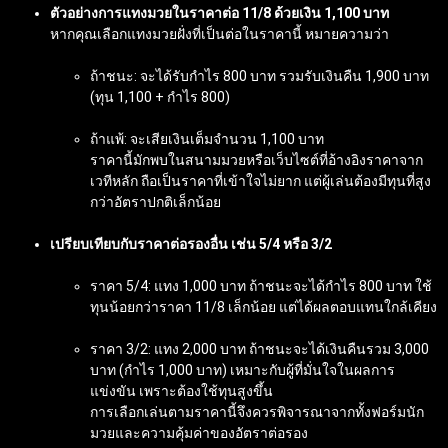
ตัวอย่างการแทงมวยในราคาต่อ 11/8 ด้วยเงิน 1,100 บาท
หากคุณเลือกแทงมวยฝั่งที่เป็นต่อในราคานี้ หมายความว่า
ถ้าชนะ: จะได้รับกำไร 800 บาท รวมรับเงินคืน 1,900 บาท
(ทุน 1,100 + กำไร 800)
ถ้าแพ้: จะเสียเงินเต็มจำนวน 1,100 บาท
ราคานี้มักพบในสนามมวยหรือเว็บไซต์ที่อ้างอิงราคาจาก
เวทีหลัก ถือเป็นราคาที่เข้าใจไม่ยาก แต่ผู้เล่นต้องมีทุนที่สูง
กว่าอัตราปกติเล็กน้อย
เปรียบเทียบกับราคาต่อรองอื่น เช่น 5/4 หรือ 3/2
ราคา 5/4: แทง 1,000 บาท ถ้าชนะจะได้กำไร 800 บาท ใช้
ทุนน้อยกว่าราคา 11/8 เล็กน้อย แต่ได้ผลตอบแทนใกล้เคียง
ราคา 3/2: แทง 2,000 บาท ถ้าชนะจะได้เงินคืนรวม 3,000
บาท (กำไร 1,000 บาท) เหมาะกับผู้ที่มั่นใจในผลการ
แข่งขัน เพราะต้องใช้ทุนสูงขึ้น
การเลือกเล่นตามราคานี้จึงควรพิจารณาจากทั้งฟอร์มนัก
มวยและความคุ้มค่าของอัตราต่อรอง