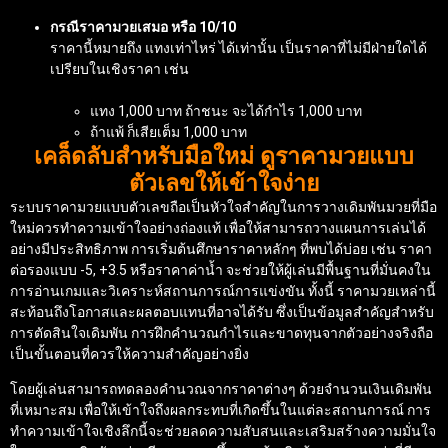
กรณีราคามวยเสมอ หรือ 10/10
ราคานี้หมายถึง แทงเท่าไหร่ ได้เท่านั้น เป็นราคาที่ไม่มีฝ่ายใดได้
เปรียบในเชิงราคา เช่น
แทง 1,000 บาท ถ้าชนะ จะได้กำไร 1,000 บาท
ถ้าแพ้ ก็เสียเต็ม 1,000 บาท
เคล็ดลับสำหรับมือใหม่ ดูราคามวยแบบ
ตัวเลขให้เข้าใจง่าย
ระบบราคามวยแบบตัวเลขถือเป็นหัวใจสำคัญในการวางเดิมพันมวยที่มือ
ใหม่ควรทำความเข้าใจอย่างถ่องแท้ เพื่อให้สามารถวางแผนการเล่นได้
อย่างมีประสิทธิภาพ การเริ่มต้นศึกษาราคาหลักๆ ที่พบได้บ่อย เช่น ราคา
ต่อรองแบบ -5, +3.5 หรือราคาค่าน้ำ จะช่วยให้ผู้เล่นมีพื้นฐานที่มั่นคงใน
การอ่านเกมและวิเคราะห์สถานการณ์การแข่งขัน ทั้งนี้ ราคามวยเหล่านี้
สะท้อนถึงโอกาสและผลตอบแทนที่อาจได้รับ ซึ่งเป็นข้อมูลสำคัญสำหรับ
การตัดสินใจเดิมพัน การฝึกคำนวณกำไรและขาดทุนจากตัวอย่างจริงถือ
เป็นขั้นตอนที่ควรให้ความสำคัญอย่างยิ่ง
โดยผู้เล่นสามารถทดลองคำนวณจากราคาต่างๆ ด้วยจำนวนเงินเดิมพัน
ที่เหมาะสม เพื่อให้เข้าใจถึงผลกระทบที่เกิดขึ้นในแต่ละสถานการณ์ การ
ทำความเข้าใจเชิงลึกนี้จะช่วยลดความสับสนและเสริมสร้างความมั่นใจ