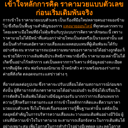
เข้าใจหลักการคิด ราคามวยแบบตัวเลข
ก่อนเริ่มเดิมพันจริง
การเข้าใจ ราคามวยแบบตัวเลข เป็นเรื่องที่มือใหม่หลายคนอาจมองข้าม
ไป ซึ่งถือเป็นพื้นฐานสำคัญของการ
แทงมวยออนไลน์
ที่ทุกคนควรทราบ
โดยเฉพาะมือใหม่ที่ยังไม่คุ้นชินกับรูปแบบการคิดราคาลักษณะนี้ เพราะ
ราคามวยไม่ได้มีหน้าที่แค่บอกว่าฝ่ายไหนเป็นต่อหรือเป็นรองเท่านั้น แต่
ยังเป็นตัวกำหนดอัตราความเสี่ยงและผลตอบแทนที่ผู้เดิมพันจะได้รับ
อย่างชัดเจน หากสามารถแปลความหมายของราคามวยได้อย่างถูกต้อง ก็
จะช่วยให้การวางเดิมพันมีประสิทธิภาพมากยิ่งขึ้น ราคามวยเหล่านี้ไม่ได้
เกิดขึ้นอย่างไร้หลักการ แต่เป็นผลจากการวิเคราะห์ข้อมูลอย่างละเอียด
จากทีมผู้จัด เช่น ฟอร์มของนักมวย น้ำหนักตัว ความพร้อมของร่างกาย
ค่ายที่สังกัด ตลอดจนกระแสข่าวต่าง ๆ
ที่อาจส่งผลต่อรูปเกม ซึ่งราคาจะปรับเปลี่ยนได้ตามสถานการณ์ก่อนชก
ดังนั้น ผู้ที่สามารถสังเกตราคามวยได้อย่างแม่นยำ จะมีข้อได้เปรียบใน
การตัดสินใจเดิมพันได้อย่างมีข้อมูลรองรับ มากกว่าการเลือกแทงจาก
ความรู้สึกหรือการตามกระแส การเข้าใจหลักการคิดและตีความราคา
มวยแบบตัวเลข จึงไม่ใช่แค่เรื่องของความรู้พื้นฐานเท่านั้น แต่ยังเป็น
กลยุทธ์สำคัญในการบริหารความเสี่ยงและวางแผนเดิมพันอย่างมีวินัย ผู้
เล่นที่มีความเข้าใจในราคามวย จะสามารถเลือกจังหวะในการเดิมพันได้
อย่างเหมาะสม เพิ่มโอกาสในการทำกำไรอย่างมีเหตุผล และลดโอกาส