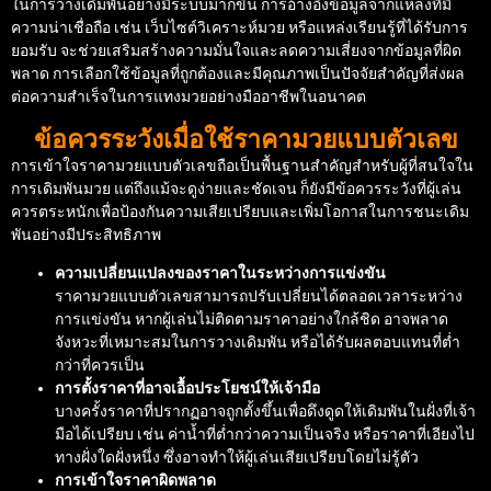
ในการวางเดิมพันอย่างมีระบบมากขึ้น การอ้างอิงข้อมูลจากแหล่งที่มี
ความน่าเชื่อถือ เช่น เว็บไซต์วิเคราะห์มวย หรือแหล่งเรียนรู้ที่ได้รับการ
ยอมรับ จะช่วยเสริมสร้างความมั่นใจและลดความเสี่ยงจากข้อมูลที่ผิด
พลาด การเลือกใช้ข้อมูลที่ถูกต้องและมีคุณภาพเป็นปัจจัยสำคัญที่ส่งผล
ต่อความสำเร็จในการแทงมวยอย่างมืออาชีพในอนาคต
ข้อควรระวังเมื่อใช้ราคามวยแบบตัวเลข
การเข้าใจราคามวยแบบตัวเลขถือเป็นพื้นฐานสำคัญสำหรับผู้ที่สนใจใน
การเดิมพันมวย แต่ถึงแม้จะดูง่ายและชัดเจน ก็ยังมีข้อควรระวังที่ผู้เล่น
ควรตระหนักเพื่อป้องกันความเสียเปรียบและเพิ่มโอกาสในการชนะเดิม
พันอย่างมีประสิทธิภาพ
ความเปลี่ยนแปลงของราคาในระหว่างการแข่งขัน
ราคามวยแบบตัวเลขสามารถปรับเปลี่ยนได้ตลอดเวลาระหว่าง
การแข่งขัน หากผู้เล่นไม่ติดตามราคาอย่างใกล้ชิด อาจพลาด
จังหวะที่เหมาะสมในการวางเดิมพัน หรือได้รับผลตอบแทนที่ต่ำ
กว่าที่ควรเป็น
การตั้งราคาที่อาจเอื้อประโยชน์ให้เจ้ามือ
บางครั้งราคาที่ปรากฏอาจถูกตั้งขึ้นเพื่อดึงดูดให้เดิมพันในฝั่งที่เจ้า
มือได้เปรียบ เช่น ค่าน้ำที่ต่ำกว่าความเป็นจริง หรือราคาที่เอียงไป
ทางฝั่งใดฝั่งหนึ่ง ซึ่งอาจทำให้ผู้เล่นเสียเปรียบโดยไม่รู้ตัว
การเข้าใจราคาผิดพลาด